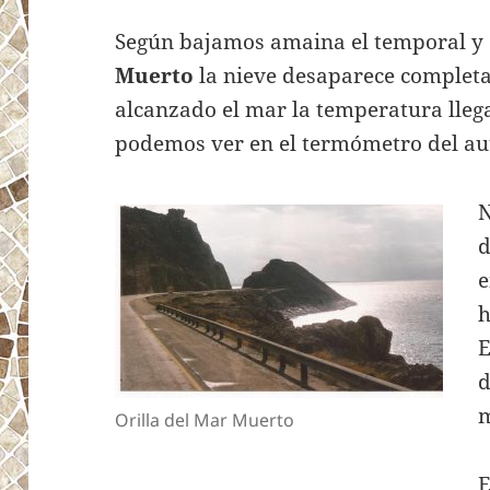
Según bajamos amaina el temporal y 
Muerto
la nieve desaparece completa
alcanzado el mar la temperatura llega
podemos ver en el termómetro del au
N
d
e
h
E
d
m
Orilla del Mar Muerto
E