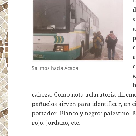
D
d
s
a
p
c
a
c
Salimos hacia Ácaba
k
b
cabeza. Como nota aclaratoria diremo
pañuelos sirven para identificar, en 
portador. Blanco y negro: palestino. B
rojo: jordano, etc.