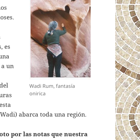
nos
ioses.
s
, es
 una
 a un
del
Wadi Rum, fantasía
onirica
guras
esta
Wadi) abarca toda una región.
roto por las notas que nuestra