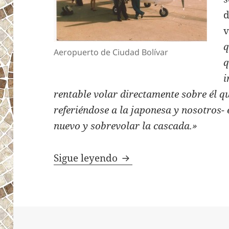
d
v
q
Aeropuerto de Ciudad Bolívar
q
i
rentable volar directamente sobre él qu
referiéndose a la japonesa y nosotros
nuevo y sobrevolar la cascada.»
JUAN CRUZ Y SU CESSN
Sigue leyendo