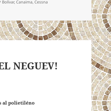
Etiquetas
Bolívar
,
Canaima
,
Cessna
30
EL NEGUEV!
 al polietiléno