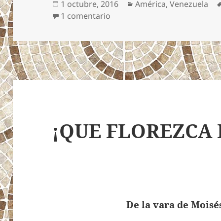
Publicado
Categorías
1 octubre, 2016
América
,
Venezuela
el
en JUAN CRUZ Y SU CESSNA 6
1 comentario
¡QUE FLOREZCA 
De la vara de Moisés